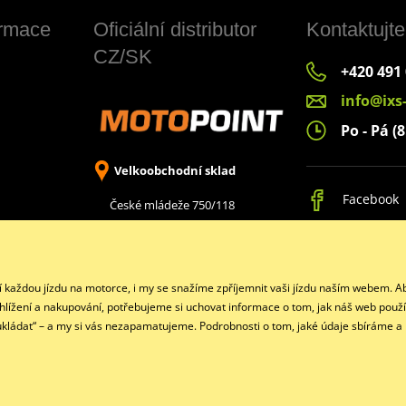
ormace
Oficiální distributor
Kontaktujte
CZ/SK
+420 491
info@ixs
Po - Pá (8
Velkoobchodní sklad
Facebook
České mládeže 750/118
Liberec 8, 460 08
jí každou jízdu na motorce, i my se snažíme zpříjemnit vaši jízdu naším webem.
ohlížení a nakupování, potřebujeme si uchovat informace o tom, jak náš web použí
eukládat“ – a my si vás nezapamatujeme. Podrobnosti o tom, jaké údaje sbíráme a
Copyright © 2026 www.ixs-motopoint.cz
Všechna práva vyhrazena