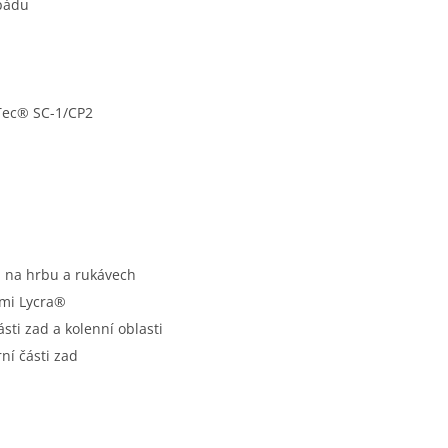
 pádu
Tec® SC-1/CP2
a, na hrbu a rukávech
ami Lycra®
sti zad a kolenní oblasti
ní části zad