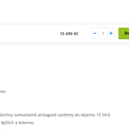
D
15 690 Kč
emi
o všechny samostatné airbagové systémy do objemu 15 litrů
 kyčlích a kolenou