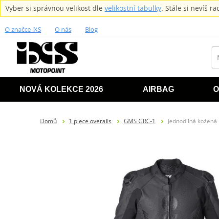
Vyber si správnou velikost dle
velikostní tabulky
. Stále si nevíš 
O značce iXS
O nás
Blog
NOVÁ KOLEKCE 2026
AIRBAG
O
Domů
1 piece overalls
GMS GRC-1
Jednodílná kožen