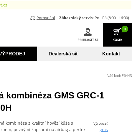
.cz.
Porovnání
Zákaznický servis:
Po - Pá (8:00 - 16:30)
0
PŘIHLÁSIT SE
KOŠÍK
VÝPRODEJ
Dealerská síť
Kontakt
Náš kód:
P6443
ná kombinéza GMS GRC-1
10H
á kombinéza z kvalitní hovězí kůže s
:
Výrobce
hrbem, pevnými kapsami na airbag a perfekt
gms