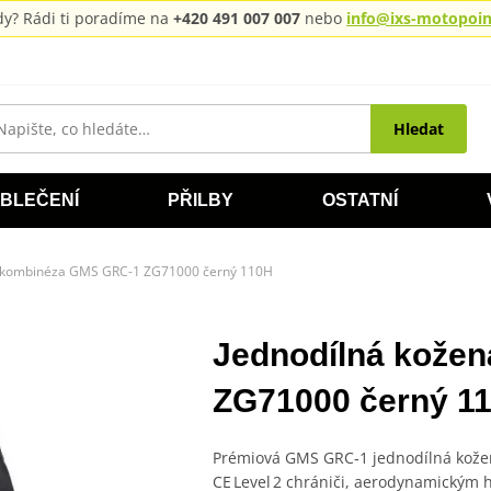
rady? Rádi ti poradíme na
+420 491 007 007
nebo
info@ixs-motopoint
Hledat
BLEČENÍ
PŘILBY
OSTATNÍ
á kombinéza GMS GRC-1 ZG71000 černý 110H
Jednodílná kože
ZG71000 černý 1
Prémiová GMS GRC‑1 jednodílná kožen
CE Level 2 chrániči, aerodynamickým 