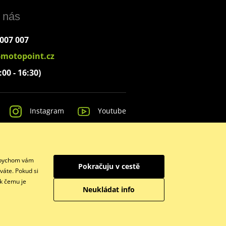
 nás
 007 007
-motopoint.cz
:00 - 16:30)
Instagram
Youtube
 Abychom vám
Pokračuju v cestě
váte. Pokud si
 k čemu je
Neukládat info