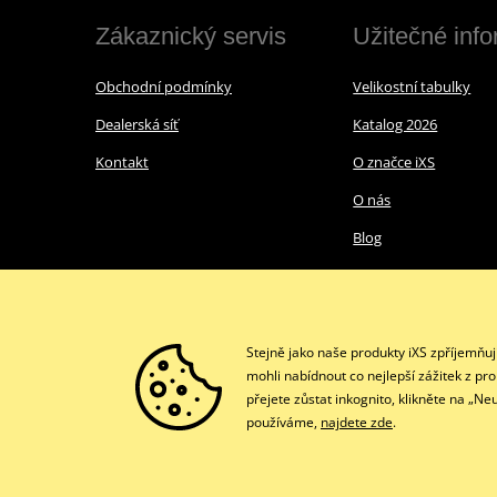
Zákaznický servis
Užitečné inf
Obchodní podmínky
Velikostní tabulky
Dealerská síť
Katalog 2026
Kontakt
O značce iXS
O nás
Blog
Stejně jako naše produkty iXS zpříjemňu
mohli nabídnout co nejlepší zážitek z pr
přejete zůstat inkognito, klikněte na „N
používáme,
najdete zde
.