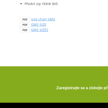
Přední zip YKK® 8VS
size chart GMS
PDF
GMS SIZE
PDF
GMS SIZES
PDF
Zaregistrujte se a získejte 