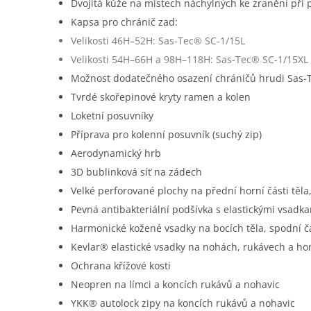
Dvojitá kůže na místech náchylných ke zranění při
Kapsa pro chránič zad:
Velikosti 46H–52H: Sas-Tec® SC-1/15L
Velikosti 54H–66H a 98H–118H: Sas-Tec® SC-1/15XL
Možnost dodatečného osazení chráničů hrudi Sas-
Tvrdé skořepinové kryty ramen a kolen
Loketní posuvníky
Příprava pro kolenní posuvník (suchý zip)
Aerodynamický hrb
3D bublinková síť na zádech
Velké perforované plochy na přední horní části těl
Pevná antibakteriální podšívka s elastickými vsadk
Harmonické kožené vsadky na bocích těla, spodní čá
Kevlar® elastické vsadky na nohách, rukávech a hor
Ochrana křížové kosti
Neopren na límci a koncích rukávů a nohavic
YKK® autolock zipy na koncích rukávů a nohavic