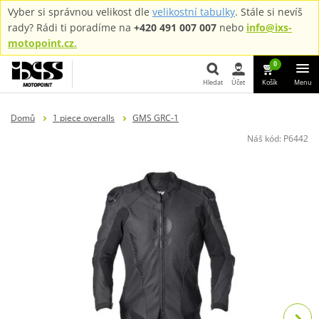
Vyber si správnou velikost dle
velikostní tabulky
. Stále si nevíš
rady? Rádi ti poradíme na
+420 491 007 007
nebo
info@ixs-
motopoint.cz.
0
Hledat
Účet
Košík
Menu
Hledat
Domů
1 piece overalls
GMS GRC-1
Náš kód:
P6442