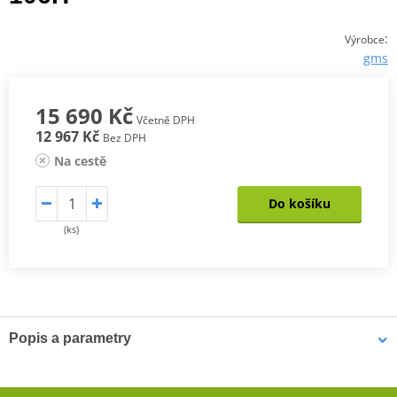
:
Výrobce
gms
15 690 Kč
Včetně DPH
12 967 Kč
Bez DPH
Na cestě
Do košíku
(ks)
Popis a parametry
Jednodílná kožená kombinéza GMS GRC-1