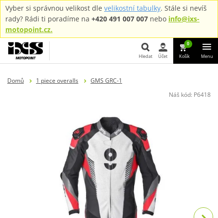
Vyber si správnou velikost dle
velikostní tabulky
. Stále si nevíš
rady? Rádi ti poradíme na
+420 491 007 007
nebo
info@ixs-
motopoint.cz.
0
Hledat
Účet
Košík
Menu
Hledat
Domů
1 piece overalls
GMS GRC-1
Náš kód:
P6418