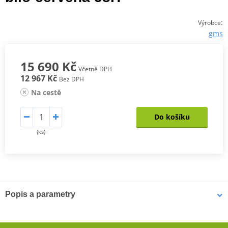
:
Výrobce
gms
15 690 Kč
Včetně DPH
12 967 Kč
Bez DPH
Na cestě
Do košíku
(ks)
Popis a parametry
Jednodílná kožená kombinéza GMS GRC-1