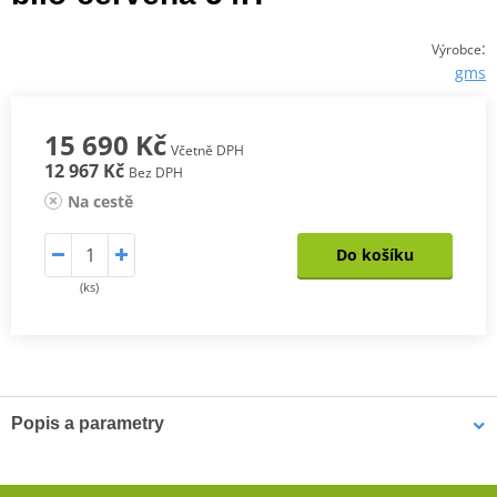
:
Výrobce
gms
15 690 Kč
Včetně DPH
12 967 Kč
Bez DPH
Na cestě
Do košíku
(ks)
Popis a parametry
Jednodílná kožená kombinéza GMS GRC-1