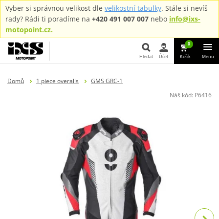
Vyber si správnou velikost dle
velikostní tabulky
. Stále si nevíš
rady? Rádi ti poradíme na
+420 491 007 007
nebo
info@ixs-
motopoint.cz.
0
Hledat
Účet
Košík
Menu
Hledat
Domů
1 piece overalls
GMS GRC-1
Náš kód:
P6416