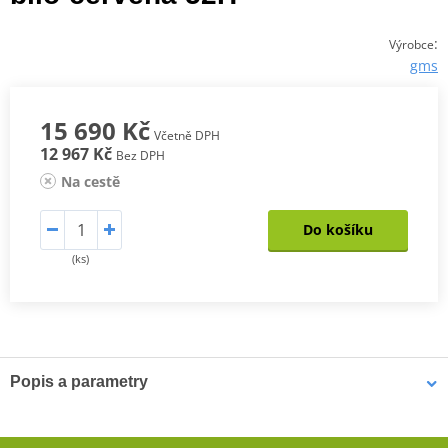
:
Výrobce
gms
15 690 Kč
Včetně DPH
12 967 Kč
Bez DPH
Na cestě
Do košíku
(ks)
Popis a parametry
Jednodílná kožená kombinéza GMS GRC-1