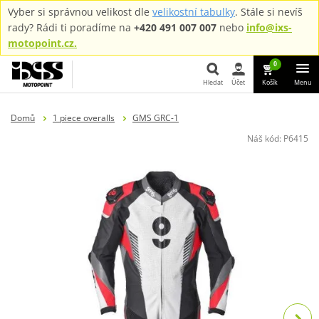
Vyber si správnou velikost dle
velikostní tabulky
. Stále si nevíš
rady? Rádi ti poradíme na
+420 491 007 007
nebo
info@ixs-
motopoint.cz.
0
Hledat
Účet
Košík
Menu
Hledat
Domů
1 piece overalls
GMS GRC-1
Náš kód:
P6415