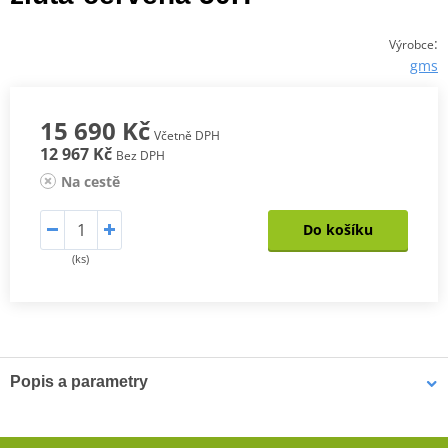
:
Výrobce
gms
15 690 Kč
Včetně DPH
12 967 Kč
Bez DPH
Na cestě
Do košíku
(ks)
Popis a parametry
Jednodílná kožená kombinéza GMS GRC-1