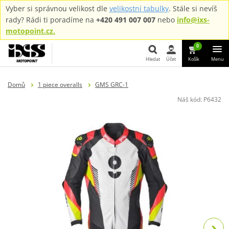
Vyber si správnou velikost dle
velikostní tabulky
. Stále si nevíš
rady? Rádi ti poradíme na
+420 491 007 007
nebo
info@ixs-
motopoint.cz.
0
Hledat
Účet
Košík
Menu
Hledat
Domů
1 piece overalls
GMS GRC-1
Náš kód:
P6432