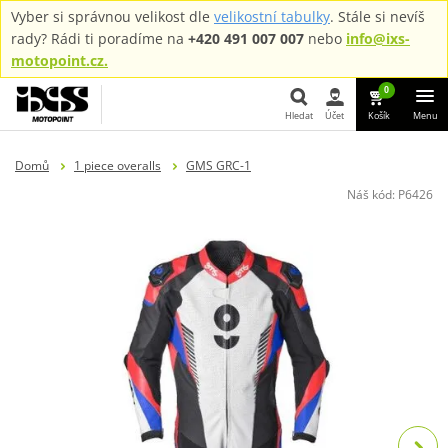
Vyber si správnou velikost dle
velikostní tabulky
. Stále si nevíš
rady? Rádi ti poradíme na
+420 491 007 007
nebo
info@ixs-
motopoint.cz.
0
Hledat
Účet
Košík
Menu
Hledat
Domů
1 piece overalls
GMS GRC-1
Náš kód:
P6426