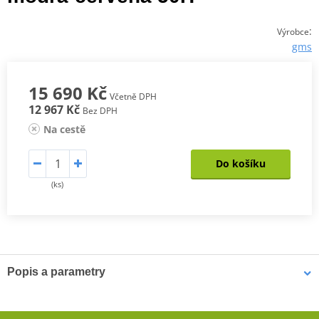
:
Výrobce
gms
15 690 Kč
Včetně DPH
12 967 Kč
Bez DPH
Na cestě
Do košíku
(ks)
Popis a parametry
Jednodílná kožená kombinéza GMS GRC-1