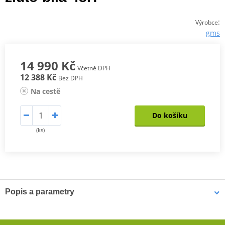
:
Výrobce
gms
14 990 Kč
Včetně DPH
12 388 Kč
Bez DPH
Na cestě
Do košíku
(ks)
Popis a parametry
Kožená kombinéza GR-1 2PCS