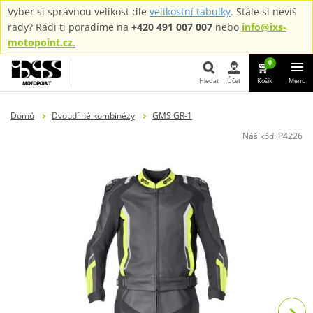
Vyber si správnou velikost dle
velikostní tabulky
. Stále si nevíš
rady? Rádi ti poradíme na
+420 491 007 007
nebo
info@ixs-
motopoint.cz.
0
Hledat
Účet
Košík
Menu
Hledat
Domů
Dvoudílné kombinézy
GMS GR-1
Náš kód:
P4226