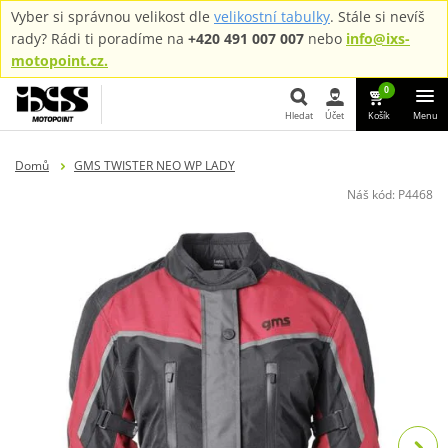
Vyber si správnou velikost dle
velikostní tabulky
. Stále si nevíš
rady? Rádi ti poradíme na
+420 491 007 007
nebo
info@ixs-
motopoint.cz.
0
Hledat
Účet
Košík
Menu
Hledat
Domů
GMS TWISTER NEO WP LADY
Náš kód:
P4468