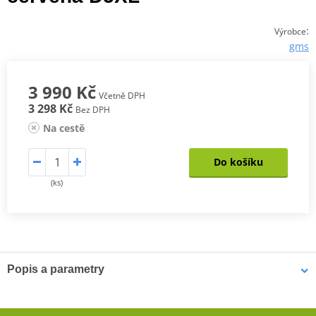
:
Výrobce
gms
3 990 Kč
Včetně DPH
3 298 Kč
Bez DPH
Na cestě
Do košíku
(ks)
Popis a parametry
Dámská Bunda Twister Neo WP