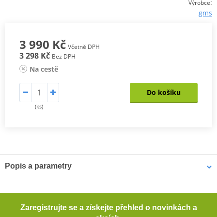
:
Výrobce
gms
3 990 Kč
Včetně DPH
3 298 Kč
Bez DPH
Na cestě
Do košíku
(ks)
Popis a parametry
Pánská Bunda Twister Neo WP
Dlouhá pánská motocyklová bunda s rovným střihem
Zaregistrujte se a získejte přehled o novinkách a
Vnější materiál s vysokou odolností proti obroušení