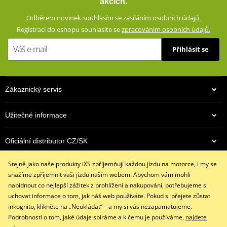
akcích.
GERMADURA® 600D (100% polyester)
Odběrem novinek souhlasím se zasíláním osobních údajů.
Plochy s rizikem pádu zesílené zdvojením materiálu
Registrací do eshopu souhlasíte se
zpracováním osobních údajů.
Vyjímatelné a výškově nastavitelné chrániče loktů a ramen
(certifikované podle normy CE Level 2)
Přihlásit se
Pevně všitá voděodolná, větruodolná, prodyšná membrána
GERMATEX®
Voděodolné zipy
Zákaznický servis
Kapsa na chránič páteře
Reflexní prvky
Užitečné informace
Síťová podšívka (100% polyester)
Oficiální distributor CZ/SK
Vyjímatelná termovložka (100% polyester)
Ventilační systém AirVent vpředu a na zádech
Stejně jako naše produkty iXS zpříjemňují každou jízdu na motorce, i my se
Kontaktujte nás
Elastické nastavení v pase
snažíme zpříjemnit vaši jízdu naším webem. Abychom vám mohli
+420 491 007 007
Dvojité nastavení šířky rukávu
nabídnout co nejlepší zážitek z prohlížení a nakupování, potřebujeme si
info@ixs-motopoint.cz
uchovat informace o tom, jak náš web používáte. Pokud si přejete zůstat
Manžety nastavitelné dvěma suchými zipy a zipem
Po - Pá (8:00 - 16:30)
inkognito, klikněte na „Neukládat“ – a my si vás nezapamatujeme.
Komfortní manžety s mikrovláknem
Podrobnosti o tom, jaké údaje sbíráme a k čemu je používáme,
najdete
Komfortní límeček s mikrovláknem