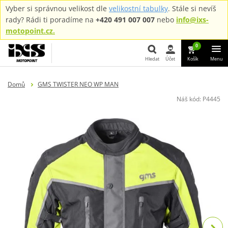
Vyber si správnou velikost dle
velikostní tabulky
. Stále si nevíš
rady? Rádi ti poradíme na
+420 491 007 007
nebo
info@ixs-
motopoint.cz.
0
Hledat
Účet
Košík
Menu
Hledat
Domů
GMS TWISTER NEO WP MAN
Náš kód:
P4445