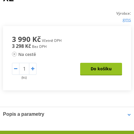
:
Výrobce
gms
3 990 Kč
Včetně DPH
3 298 Kč
Bez DPH
Na cestě
Do košíku
(ks)
Popis a parametry
Pánská Bunda Twister Neo WP