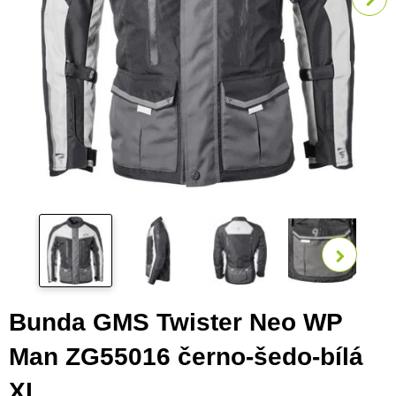
Zobra
Bunda GMS Twister Neo WP
Man ZG55016 černo-šedo-bílá
XL