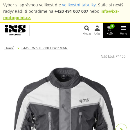
Vyber si správnou velikost dle
velikostní tabulky
. Stále si nevíš
rady? Rádi ti poradíme na
+420 491 007 007
nebo
info@ixs-
motopoint.cz.
0
Hledat
Účet
Košík
Menu
Hledat
Domů
GMS TWISTER NEO WP MAN
Náš kód:
P4455