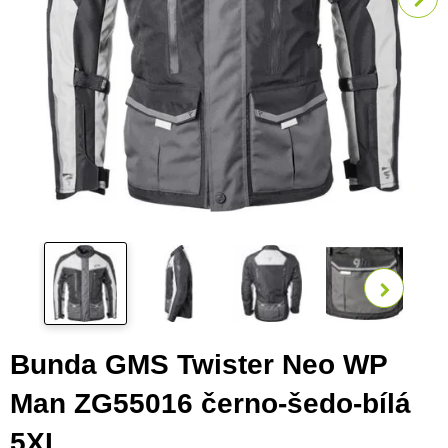
Zobra
Bunda GMS Twister Neo WP
Man ZG55016 černo-šedo-bílá
5XL