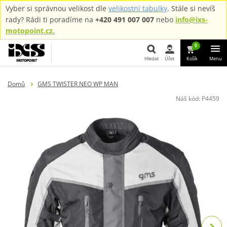
Vyber si správnou velikost dle
velikostní tabulky
. Stále si nevíš
rady? Rádi ti poradíme na
+420 491 007 007
nebo
info@ixs-
motopoint.cz.
0
Hledat
Účet
Košík
Menu
Hledat
Domů
GMS TWISTER NEO WP MAN
Náš kód:
P4459