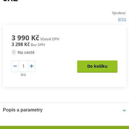
:
Výrobce
gms
3 990 Kč
Včetně DPH
3 298 Kč
Bez DPH
Na cestě
Do košíku
(ks)
Popis a parametry
Pánská Bunda Twister Neo WP