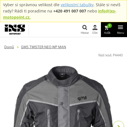
Vyber si správnou velikost dle
velikostní tabulky
. Stále si nevíš
rady? Rádi ti poradíme na
+420 491 007 007
nebo
info@ixs-
motopoint.cz.
0
Hledat
Účet
Košík
Menu
Hledat
Domů
GMS TWISTER NEO WP MAN
Náš kód:
P4440