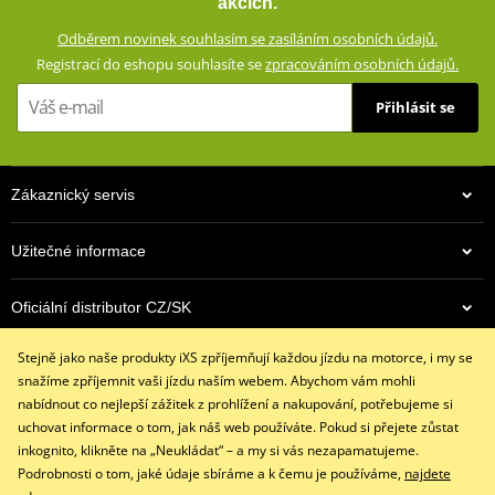
akcích.
GERMADURA® 600D (100% polyester)
Odběrem novinek souhlasím se zasíláním osobních údajů.
Plochy s rizikem pádu zesílené zdvojením materiálu
Registrací do eshopu souhlasíte se
zpracováním osobních údajů.
Vyjímatelné a výškově nastavitelné chrániče loktů a ramen
(certifikované podle normy CE Level 2)
Přihlásit se
Pevně všitá voděodolná, větruodolná, prodyšná membrána
GERMATEX®
Voděodolné zipy
Zákaznický servis
Kapsa na chránič páteře
Reflexní prvky
Užitečné informace
Síťová podšívka (100% polyester)
Oficiální distributor CZ/SK
Vyjímatelná termovložka (100% polyester)
Ventilační systém AirVent vpředu a na zádech
Stejně jako naše produkty iXS zpříjemňují každou jízdu na motorce, i my se
Kontaktujte nás
Elastické nastavení v pase
snažíme zpříjemnit vaši jízdu naším webem. Abychom vám mohli
+420 491 007 007
Dvojité nastavení šířky rukávu
nabídnout co nejlepší zážitek z prohlížení a nakupování, potřebujeme si
info@ixs-motopoint.cz
uchovat informace o tom, jak náš web používáte. Pokud si přejete zůstat
Manžety nastavitelné dvěma suchými zipy a zipem
Po - Pá (8:00 - 16:30)
inkognito, klikněte na „Neukládat“ – a my si vás nezapamatujeme.
Komfortní manžety s mikrovláknem
Podrobnosti o tom, jaké údaje sbíráme a k čemu je používáme,
najdete
Komfortní límeček s mikrovláknem