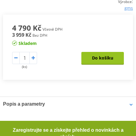
:
Výrobce
gms
4 790 Kč
Včetně DPH
3 959 Kč
Bez DPH
Skladem
Do košíku
(ks)
Popis a parametry
Pánská Bunda Twister Neo WP
Dlouhá pánská motocyklová bunda s rovným střihem
Zaregistrujte se a získejte přehled o novinkách a
Vnější materiál s vysokou odolností proti obroušení