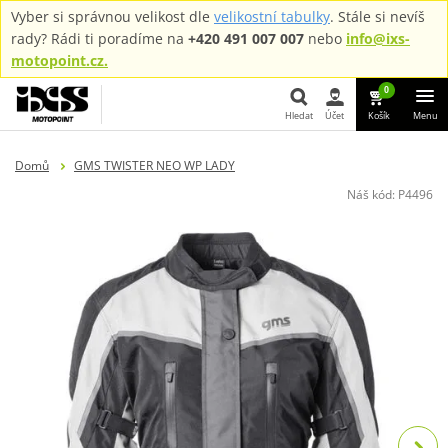
Vyber si správnou velikost dle
velikostní tabulky
. Stále si nevíš
rady? Rádi ti poradíme na
+420 491 007 007
nebo
info@ixs-
motopoint.cz.
0
Hledat
Účet
Košík
Menu
Hledat
Domů
GMS TWISTER NEO WP LADY
Náš kód:
P4496