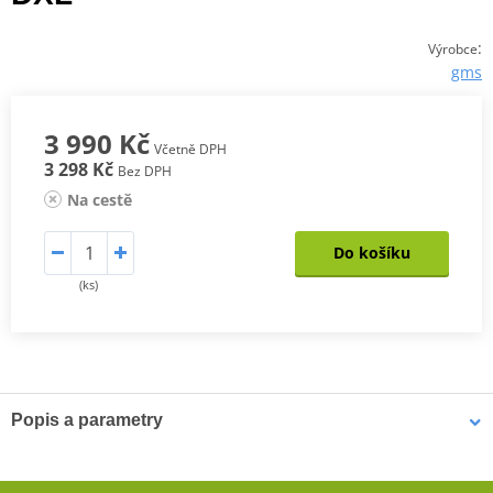
:
Výrobce
gms
3 990 Kč
Včetně DPH
3 298 Kč
Bez DPH
Na cestě
Do košíku
(ks)
Popis a parametry
Dámská Bunda Twister Neo WP