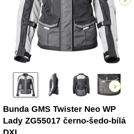
Zobra
Bunda GMS Twister Neo WP
Lady ZG55017 černo-šedo-bílá
DXL