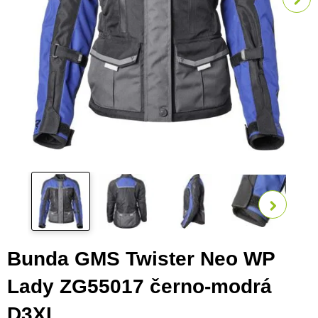
Zobra
Bunda GMS Twister Neo WP
Lady ZG55017 černo-modrá
D3XL