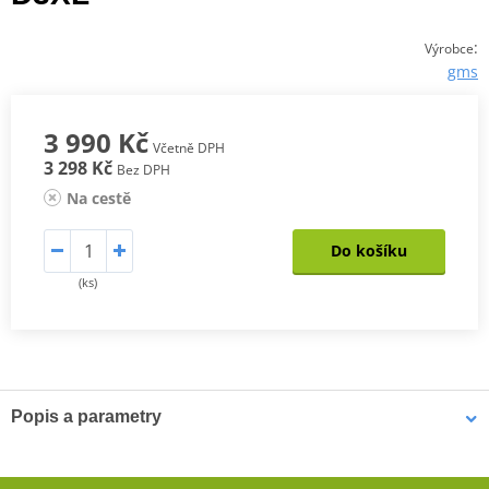
:
Výrobce
gms
3 990 Kč
Včetně DPH
3 298 Kč
Bez DPH
Na cestě
Do košíku
(ks)
Popis a parametry
Dámská Bunda Twister Neo WP