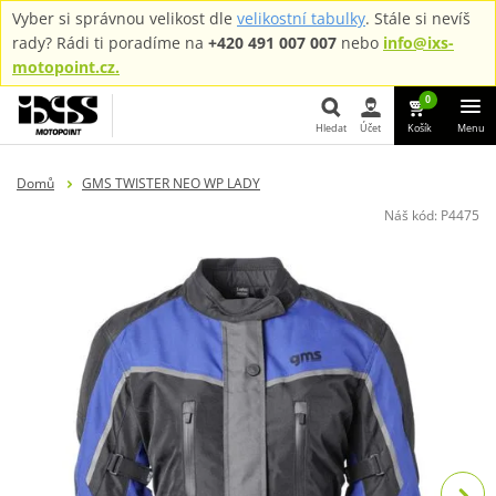
Vyber si správnou velikost dle
velikostní tabulky
. Stále si nevíš
rady? Rádi ti poradíme na
+420 491 007 007
nebo
info@ixs-
motopoint.cz.
0
Hledat
Účet
Košík
Menu
Hledat
Domů
GMS TWISTER NEO WP LADY
Náš kód:
P4475