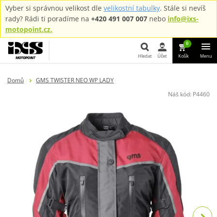
Vyber si správnou velikost dle
velikostní tabulky
. Stále si nevíš
rady? Rádi ti poradíme na
+420 491 007 007
nebo
info@ixs-
motopoint.cz.
0
Hledat
Účet
Košík
Menu
Hledat
Domů
GMS TWISTER NEO WP LADY
Náš kód:
P4460