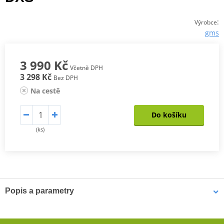
:
Výrobce
gms
3 990 Kč
Včetně DPH
3 298 Kč
Bez DPH
Na cestě
Do košíku
(ks)
Popis a parametry
Dámská Bunda Twister Neo WP