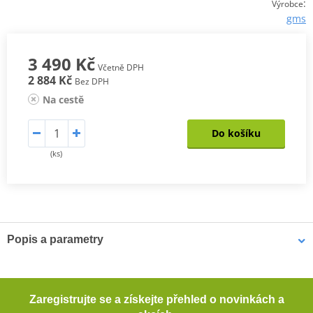
:
Výrobce
gms
3 490 Kč
Včetně DPH
2 884 Kč
Bez DPH
Na cestě
Do košíku
(ks)
Popis a parametry
Bunda Taylor Man
GERMADURA® 600D (100% polyester)
Zaregistrujte se a získejte přehled o novinkách a
Síťovaná podšívka (100% polyester)