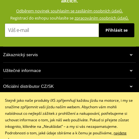
akcích.
Odnímatelná tepelná podšívka (100% polyester)
Odběrem novinek souhlasím se zasíláním osobních údajů.
Vodotěsné, větru odolné, prodyšné, systém AirVent
Registrací do eshopu souhlasíte se
zpracováním osobních údajů.
2 vnější kapsy
Přihlásit se
Velká zadní kapsa
Pouzdro na doklady
Různé vnitřní kapsy
Zákaznický servis
Bederní pás a nastavitelná šířka rukávů
Reflexní prvky
Užitečné informace
Strečové lokry
Vyztuženo dobby polyamidem na zranitelných místech pro
Oficiální distributor CZ/SK
případ nárazu
Chrániče na loktech a ramenou (podle normy CE, odnímatelné)
Stejně jako naše produkty iXS zpříjemňují každou jízdu na motorce, i my se
Kontaktujte nás
Pouzdro pro dodatečný chránič zad
snažíme zpříjemnit vaši jízdu naším webem. Abychom vám mohli
+420 491 007 007
nabídnout co nejlepší zážitek z prohlížení a nakupování, potřebujeme si
info@ixs-motopoint.cz
size chart GMS
uchovat informace o tom, jak náš web používáte. Pokud si přejete zůstat
PDF
Po - Pá (8:00 - 16:30)
inkognito, klikněte na „Neukládat“ – a my si vás nezapamatujeme.
GMS SIZES
PDF
Podrobnosti o tom, jaké údaje sbíráme a k čemu je používáme,
najdete