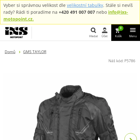
Vyber si správnou velikost dle
velikostní tabulky
. Stále si nevíš
rady? Rádi ti poradíme na
+420 491 007 007
nebo
info@ixs-
motopoint.cz.
0
Hledat
Účet
Košík
Menu
Hledat
Domů
GMS TAYLOR
Náš kód:
P5786