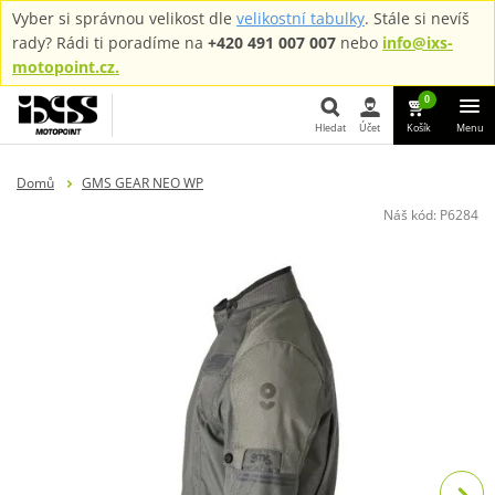
Vyber si správnou velikost dle
velikostní tabulky
. Stále si nevíš
rady? Rádi ti poradíme na
+420 491 007 007
nebo
info@ixs-
motopoint.cz.
0
Hledat
Účet
Košík
Menu
Hledat
Domů
GMS GEAR NEO WP
Náš kód:
P6284