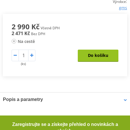
:
Výrobce
gms
2 990 Kč
Včetně DPH
2 471 Kč
Bez DPH
Na cestě
Do košíku
(ks)
Popis a parametry
Pánská bunda Gear Neo WP
Materiál GERMADURA® 600D odolný proti oděru (100%
Zaregistrujte se a získejte přehled o novinkách a
polyester)