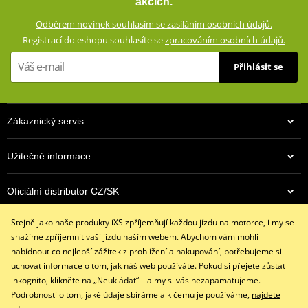
akcích.
Zesíleno vysoce odolným Ripstop materiálem
Odběrem novinek souhlasím se zasíláním osobních údajů.
Klimatická membrána GERMATEX® Z-Liner (voděodolná,
Registrací do eshopu souhlasíte se
zpracováním osobních údajů.
větruodolná, prodyšná)
Výškově nastavitelné chrániče loktů a ramen (CE certifikované,
Přihlásit se
vyjímatelné)
Oblasti náchylné při pádu zesílené dvojitou vrstvou materiálu
Reflexní prvky
Zákaznický servis
Síťovaná vnitřní podšívka (100% polyester)
Zapínání rukávů pomocí dvou suchých zipů a zipu
Užitečné informace
Dvojité přední kapsy
Oficiální distributor CZ/SK
Velká zadní kapsa
Krátký (20 cm) a dlouhý (70 cm) spojovací zip YKK® 8VS
Stejně jako naše produkty iXS zpříjemňují každou jízdu na motorce, i my se
Kontaktujte nás
Poutko pro spojení s džínami
snažíme zpříjemnit vaši jízdu naším webem. Abychom vám mohli
+420 491 007 007
Dostupné v pánské i dámské verzi (dámská verze: ZG55023)
nabídnout co nejlepší zážitek z prohlížení a nakupování, potřebujeme si
info@ixs-motopoint.cz
uchovat informace o tom, jak náš web používáte. Pokud si přejete zůstat
Po - Pá (8:00 - 16:30)
size chart GMS
PDF
inkognito, klikněte na „Neukládat“ – a my si vás nezapamatujeme.
GMS SIZE
PDF
Podrobnosti o tom, jaké údaje sbíráme a k čemu je používáme,
najdete