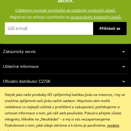
akcích.
Zesíleno vysoce odolným Ripstop materiálem
Odběrem novinek souhlasím se zasíláním osobních údajů.
Klimatická membrána GERMATEX® Z-Liner (voděodolná,
Registrací do eshopu souhlasíte se
zpracováním osobních údajů.
větruodolná, prodyšná)
Výškově nastavitelné chrániče loktů a ramen (CE certifikované,
Přihlásit se
vyjímatelné)
Oblasti náchylné při pádu zesílené dvojitou vrstvou materiálu
Reflexní prvky
Zákaznický servis
Síťovaná vnitřní podšívka (100% polyester)
Zapínání rukávů pomocí dvou suchých zipů a zipu
Užitečné informace
Dvojité přední kapsy
Oficiální distributor CZ/SK
Velká zadní kapsa
Krátký (20 cm) a dlouhý (70 cm) spojovací zip YKK® 8VS
Stejně jako naše produkty iXS zpříjemňují každou jízdu na motorce, i my se
Kontaktujte nás
Poutko pro spojení s džínami
snažíme zpříjemnit vaši jízdu naším webem. Abychom vám mohli
+420 491 007 007
Dostupné v pánské i dámské verzi (dámská verze: ZG55023)
nabídnout co nejlepší zážitek z prohlížení a nakupování, potřebujeme si
info@ixs-motopoint.cz
uchovat informace o tom, jak náš web používáte. Pokud si přejete zůstat
Po - Pá (8:00 - 16:30)
size chart GMS
PDF
inkognito, klikněte na „Neukládat“ – a my si vás nezapamatujeme.
GMS SIZE
PDF
Podrobnosti o tom, jaké údaje sbíráme a k čemu je používáme,
najdete