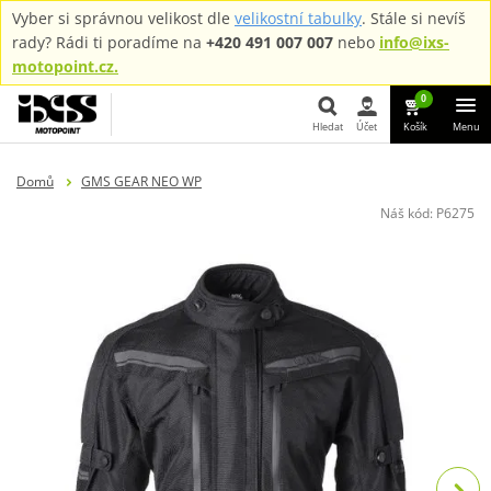
Vyber si správnou velikost dle
velikostní tabulky
. Stále si nevíš
rady? Rádi ti poradíme na
+420 491 007 007
nebo
info@ixs-
motopoint.cz.
0
Hledat
Účet
Košík
Menu
Hledat
Domů
GMS GEAR NEO WP
Náš kód:
P6275