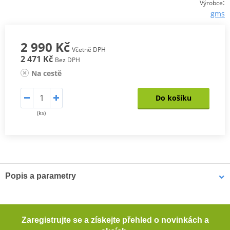
:
Výrobce
gms
2 990 Kč
Včetně DPH
2 471 Kč
Bez DPH
Na cestě
Do košíku
(ks)
Popis a parametry
Pánská bunda Gear Neo WP
Materiál GERMADURA® 600D odolný proti oděru (100%
Zaregistrujte se a získejte přehled o novinkách a
polyester)