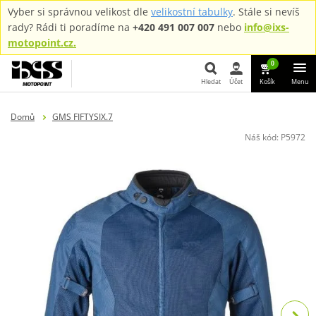
Vyber si správnou velikost dle
velikostní tabulky
. Stále si nevíš
rady? Rádi ti poradíme na
+420 491 007 007
nebo
info@ixs-
motopoint.cz.
0
Hledat
Účet
Košík
Menu
Hledat
Domů
GMS FIFTYSIX.7
Náš kód:
P5972