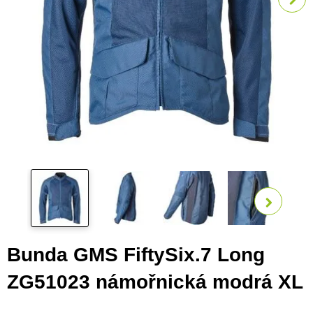
Zobra
Bunda GMS FiftySix.7 Long
ZG51023 námořnická modrá XL