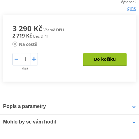
:
Výrobce
gms
3 290 Kč
Včetně DPH
2 719 Kč
Bez DPH
Na cestě
Do košíku
(ks)
Popis a parametry
BUNDA FIFTYSIX.7
Mohlo by se vám hodit
Oděruvzdorný materiál GERMADURA® 600D (100% polyester)
Vysoce oděruvzdorná síťovaná tkanina (100% polyester)