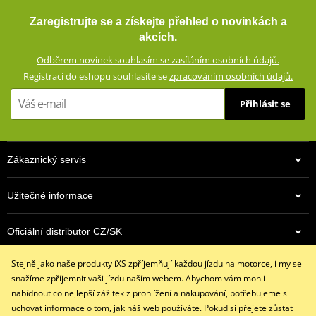
Airbagová vesta iXS IPRO 1.0 X99700 černá
Výškově nastavitelné chrániče loktů a ramen (certifikace CE,
Zaregistrujte se a získejte přehled o novinkách a
vyjímatelné)
akcích.
Oblasti náchylné k pádu zesílené dvojitou vrstvou materiálu
Odběrem novinek souhlasím se zasíláním osobních údajů.
Velké síťované panely pro optimální ventilaci
Registrací do eshopu souhlasíte se
zpracováním osobních údajů.
Nastavení šířky v pase
Přihlásit se
Konce rukávů se dvěma suchými zipy a zipem
Velký strečový panel na boku těla (připraveno pro airbag)
Dvojité přední kapsy (jedna voděodolná, se suchým zipem)
Zákaznický servis
Velká zadní kapsa
Krátký (20 cm) a dlouhý (70 cm) spojovací zip YKK 8VS
Užitečné informace
Poutko pro spojení s džínami
9 990 Kč
Design testován podle normy EN17092-4:2020 (A)
Oficiální distributor CZ/SK
Skladem
KOMPATIBILNÍ S KALHOTAMI: FIFTYSIX.7 ZG63014
Stejně jako naše produkty iXS zpříjemňují každou jízdu na motorce, i my se
Kontaktujte nás
size chart GMS
PDF
snažíme zpříjemnit vaši jízdu naším webem. Abychom vám mohli
+420 491 007 007
GMS SIZE
PDF
nabídnout co nejlepší zážitek z prohlížení a nakupování, potřebujeme si
info@ixs-motopoint.cz
GMS SIZES
PDF
uchovat informace o tom, jak náš web používáte. Pokud si přejete zůstat