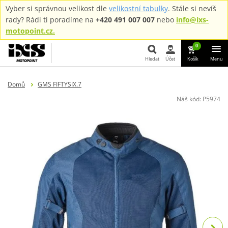
Vyber si správnou velikost dle
velikostní tabulky
. Stále si nevíš
rady? Rádi ti poradíme na
+420 491 007 007
nebo
info@ixs-
motopoint.cz.
0
Hledat
Účet
Košík
Menu
Hledat
Domů
GMS FIFTYSIX.7
Náš kód:
P5974