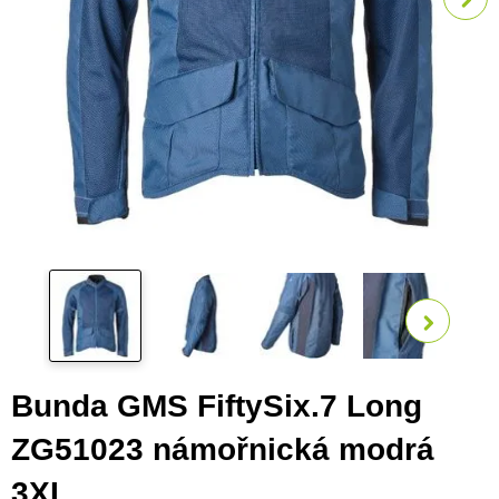
Zobra
Bunda GMS FiftySix.7 Long
ZG51023 námořnická modrá
3XL