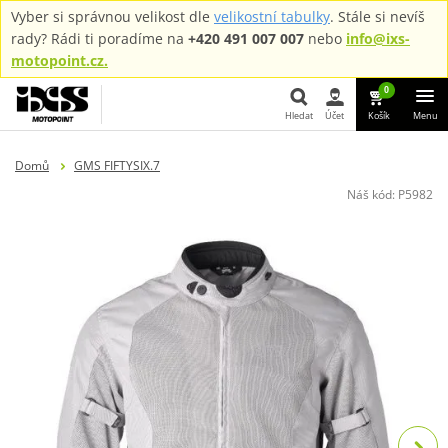
Vyber si správnou velikost dle
velikostní tabulky
. Stále si nevíš
rady? Rádi ti poradíme na
+420 491 007 007
nebo
info@ixs-
motopoint.cz.
0
Hledat
Účet
Košík
Menu
Hledat
Domů
GMS FIFTYSIX.7
Náš kód:
P5982