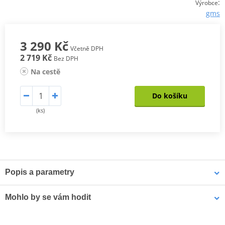
:
Výrobce
gms
3 290 Kč
Včetně DPH
2 719 Kč
Bez DPH
Na cestě
Do košíku
(ks)
Popis a parametry
BUNDA FIFTYSIX.7
Mohlo by se vám hodit
Oděruvzdorný materiál GERMADURA® 600D (100% polyester)
Vysoce oděruvzdorná síťovaná tkanina (100% polyester)