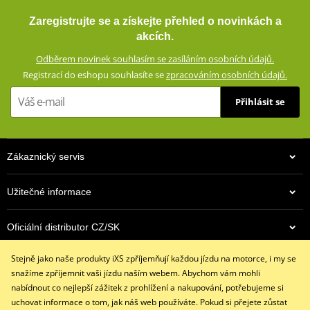
Airbagová vesta iXS IPRO 1.0 X99700 černá
Výškově nastavitelné chrániče loktů a ramen (certifikace CE,
Zaregistrujte se a získejte přehled o novinkách a
vyjímatelné)
akcích.
Oblasti náchylné k pádu zesílené dvojitou vrstvou materiálu
Odběrem novinek souhlasím se zasíláním osobních údajů.
Velké síťované panely pro optimální ventilaci
Registrací do eshopu souhlasíte se
zpracováním osobních údajů.
Nastavení šířky v pase
Přihlásit se
Konce rukávů se dvěma suchými zipy a zipem
Velký strečový panel na boku těla (připraveno pro airbag)
Dvojité přední kapsy (jedna voděodolná, se suchým zipem)
Zákaznický servis
Velká zadní kapsa
Krátký (20 cm) a dlouhý (70 cm) spojovací zip YKK 8VS
Užitečné informace
Poutko pro spojení s džínami
9 990 Kč
Design testován podle normy EN17092-4:2020 (A)
Oficiální distributor CZ/SK
Skladem
KOMPATIBILNÍ S KALHOTAMI: FIFTYSIX.7 ZG63014
Stejně jako naše produkty iXS zpříjemňují každou jízdu na motorce, i my se
Kontaktujte nás
size chart GMS
PDF
snažíme zpříjemnit vaši jízdu naším webem. Abychom vám mohli
+420 491 007 007
GMS SIZE
PDF
nabídnout co nejlepší zážitek z prohlížení a nakupování, potřebujeme si
info@ixs-motopoint.cz
GMS SIZES
PDF
uchovat informace o tom, jak náš web používáte. Pokud si přejete zůstat