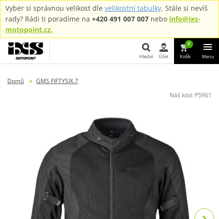
Vyber si správnou velikost dle
velikostní tabulky
. Stále si nevíš
rady? Rádi ti poradíme na
+420 491 007 007
nebo
info@ixs-
motopoint.cz.
0
Hledat
Účet
Košík
Menu
Hledat
Domů
GMS FIFTYSIX.7
Náš kód:
P5961