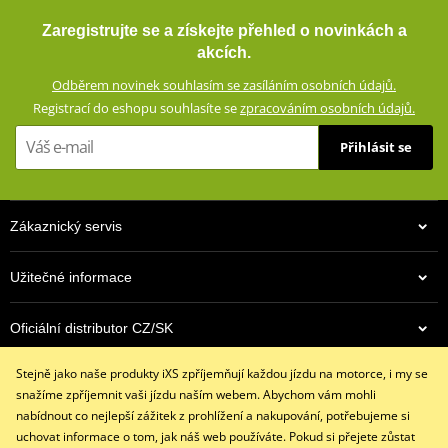
Airbagová vesta iXS IPRO 1.0 X99700 černá
Výškově nastavitelné chrániče loktů a ramen (certifikace CE,
Zaregistrujte se a získejte přehled o novinkách a
vyjímatelné)
akcích.
Oblasti náchylné k pádu zesílené dvojitou vrstvou materiálu
Odběrem novinek souhlasím se zasíláním osobních údajů.
Velké síťované panely pro optimální ventilaci
Registrací do eshopu souhlasíte se
zpracováním osobních údajů.
Nastavení šířky v pase
Přihlásit se
Konce rukávů se dvěma suchými zipy a zipem
Velký strečový panel na boku těla (připraveno pro airbag)
Dvojité přední kapsy (jedna voděodolná, se suchým zipem)
Zákaznický servis
Velká zadní kapsa
Krátký (20 cm) a dlouhý (70 cm) spojovací zip YKK 8VS
Užitečné informace
Poutko pro spojení s džínami
9 990 Kč
Design testován podle normy EN17092-4:2020 (A)
Oficiální distributor CZ/SK
Skladem
KOMPATIBILNÍ S KALHOTAMI: FIFTYSIX.7 ZG63014
Stejně jako naše produkty iXS zpříjemňují každou jízdu na motorce, i my se
Kontaktujte nás
size chart GMS
PDF
snažíme zpříjemnit vaši jízdu naším webem. Abychom vám mohli
+420 491 007 007
GMS SIZE
PDF
nabídnout co nejlepší zážitek z prohlížení a nakupování, potřebujeme si
info@ixs-motopoint.cz
GMS SIZES
PDF
uchovat informace o tom, jak náš web používáte. Pokud si přejete zůstat