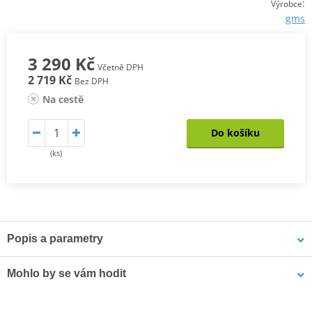
:
Výrobce
gms
3 290 Kč
Včetně DPH
2 719 Kč
Bez DPH
Na cestě
Do košíku
(ks)
Popis a parametry
BUNDA FIFTYSIX.7
Mohlo by se vám hodit
Oděruvzdorný materiál GERMADURA® 600D (100% polyester)
Vysoce oděruvzdorná síťovaná tkanina (100% polyester)