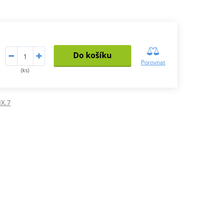
Do košíku
Porovnat
(ks)
IX.7