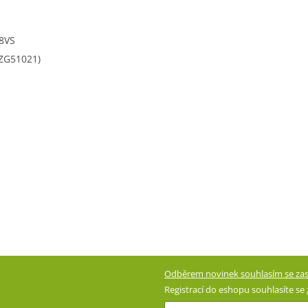
 8VS
 ZG51021)
Odběrem novinek souhlasím se zas
Registrací do eshopu souhlasíte se