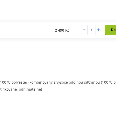
Do
2 490 Kč
00 % polyester) kombinovaný s vysoce odolnou síťovinou (100 % po
tifikované, odnímatelné)