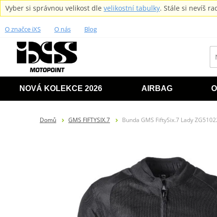
Vyber si správnou velikost dle
velikostní tabulky
. Stále si nevíš 
O značce iXS
O nás
Blog
NOVÁ KOLEKCE 2026
AIRBAG
O
Domů
GMS FIFTYSIX.7
Bunda GMS FiftySix.7 Lady ZG5102