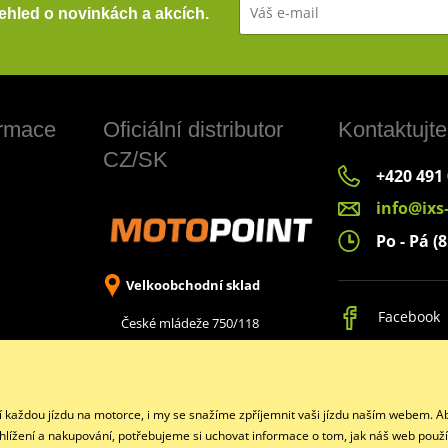
přehled o novinkách a akcích.
ormace
Oficiální distributor
Kontaktujte
CZ/SK
+420 491
info@ixs
Po - Pá (8
Velkoobchodní sklad
Facebook
České mládeže 750/118
Liberec 8, 460 08
jí každou jízdu na motorce, i my se snažíme zpříjemnit vaši jízdu naším webem.
ohlížení a nakupování, potřebujeme si uchovat informace o tom, jak náš web použí