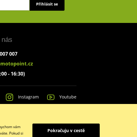
Přihlásit se
 nás
 007 007
-motopoint.cz
:00 - 16:30)
Instagram
Youtube
 Abychom vám
Pokračuju v cestě
váte. Pokud si