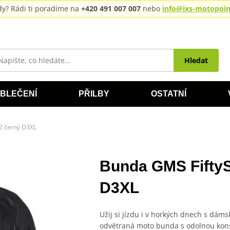
rady? Rádi ti poradíme na
+420 491 007 007
nebo
info@ixs-motopoint
Hledat
BLEČENÍ
PŘILBY
OSTATNÍ
2 černý D3XL
Bunda GMS FiftyS
D3XL
Užij si jízdu i v horkých dnech s dám
odvětraná moto bunda s odolnou konst