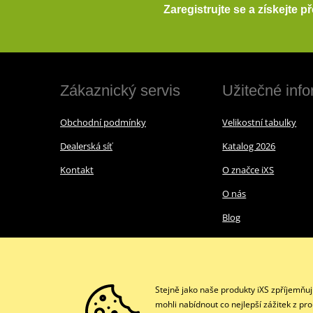
Zaregistrujte se a získejte 
Zákaznický servis
Užitečné inf
Obchodní podmínky
Velikostní tabulky
Dealerská síť
Katalog 2026
Kontakt
O značce iXS
O nás
Blog
Stejně jako naše produkty iXS zpříjemňu
mohli nabídnout co nejlepší zážitek z pr