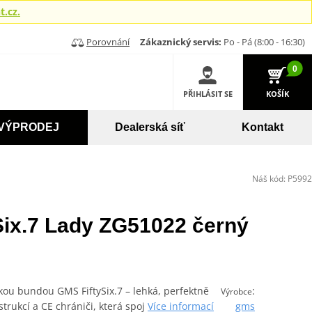
.cz.
Porovnání
Zákaznický servis:
Po - Pá (8:00 - 16:30)
0
PŘIHLÁSIT SE
KOŠÍK
VÝPRODEJ
Dealerská síť
Kontakt
Náš kód:
P5992
ix.7 Lady ZG51022 černý
skou bundou GMS FiftySix.7 – lehká, perfektně
:
Výrobce
rukcí a CE chrániči, která spoj
Více informací
gms