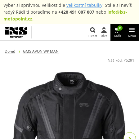
Vyber si správnou velikost dle
velikostní tabulky
. Stále si nevíš
rady? Rádi ti poradíme na
+420 491 007 007
nebo
info@ixs-
motopoint.cz.
0
Hledat
Účet
Košík
Menu
Hledat
Domů
GMS AVON WP MAN
Náš kód:
P6291