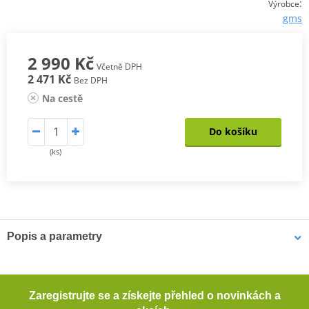
:
Výrobce
gms
2 990 Kč
Včetně DPH
2 471 Kč
Bez DPH
Na cestě
Do košíku
(ks)
Popis a parametry
Pánská bunda Avon WP
Materiál GERMADURA® 600D odolný proti oděru (100%
Zaregistrujte se a získejte přehled o novinkách a
polyester)