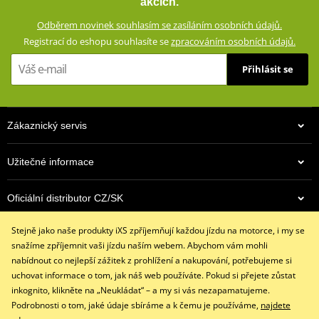
akcích.
Zesíleno vysoce odolným Ripstop materiálem
Odběrem novinek souhlasím se zasíláním osobních údajů.
Klimatická membrána GERMATEX® Z-Liner (voděodolná,
Registrací do eshopu souhlasíte se
zpracováním osobních údajů.
větruodolná, prodyšná)
Výškově nastavitelné chrániče loktů a ramen (CE certifikované,
Přihlásit se
vyjímatelné)
Reflexní prvky
Síťovaná vnitřní podšívka (100% polyester)
Zákaznický servis
Ventilační systém AirVent vpředu i vzadu
Boční kapsy s voděodolnými zipy
Užitečné informace
Krátký (20 cm) a dlouhý (70 cm) spojovací zip YKK® 8VS
Oficiální distributor CZ/SK
Konstrukce testována podle normy EN17092-3:2020 (AA)
size chart GMS
Stejně jako naše produkty iXS zpříjemňují každou jízdu na motorce, i my se
PDF
Kontaktujte nás
GMS SIZE
snažíme zpříjemnit vaši jízdu naším webem. Abychom vám mohli
PDF
+420 491 007 007
nabídnout co nejlepší zážitek z prohlížení a nakupování, potřebujeme si
GMS SIZES
PDF
info@ixs-motopoint.cz
uchovat informace o tom, jak náš web používáte. Pokud si přejete zůstat
Po - Pá (8:00 - 16:30)
inkognito, klikněte na „Neukládat“ – a my si vás nezapamatujeme.
Podrobnosti o tom, jaké údaje sbíráme a k čemu je používáme,
najdete