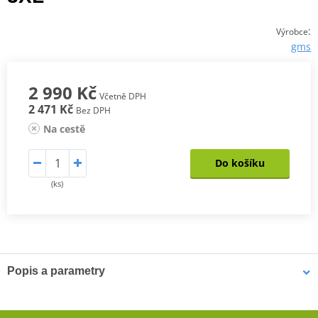
:
Výrobce
gms
2 990 Kč
Včetně DPH
2 471 Kč
Bez DPH
Na cestě
Do košíku
(ks)
Popis a parametry
Pánská bunda Avon WP