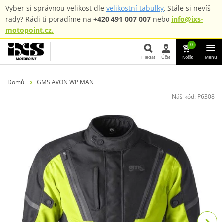
Vyber si správnou velikost dle
velikostní tabulky
. Stále si nevíš
rady? Rádi ti poradíme na
+420 491 007 007
nebo
info@ixs-
motopoint.cz.
0
Hledat
Účet
Košík
Menu
Hledat
Domů
GMS AVON WP MAN
Náš kód:
P6308