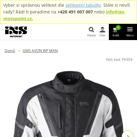
Vyber si správnou velikost dle
velikostní tabulky
. Stále si nevíš
rady? Rádi ti poradíme na
+420 491 007 007
nebo
info@ixs-
motopoint.cz.
0
Hledat
Účet
Košík
Menu
Hledat
Domů
GMS AVON WP MAN
Náš kód:
P6304