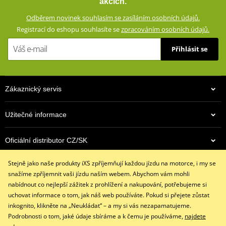
akcích.
Zesíleno vysoce odolným Ripstop materiálem
Odběrem novinek souhlasím se zasíláním osobních údajů.
Klimatická membrána GERMATEX® Z-Liner (voděodolná,
Registrací do eshopu souhlasíte se
zpracováním osobních údajů.
větruodolná, prodyšná)
Výškově nastavitelné chrániče loktů a ramen (CE certifikované,
Přihlásit se
vyjímatelné)
Reflexní prvky
Síťovaná vnitřní podšívka (100% polyester)
Zákaznický servis
Ventilační systém AirVent vpředu i vzadu
Boční kapsy s voděodolnými zipy
Užitečné informace
Krátký (20 cm) a dlouhý (70 cm) spojovací zip YKK® 8VS
Oficiální distributor CZ/SK
Konstrukce testována podle normy EN17092-3:2020 (AA)
size chart GMS
Stejně jako naše produkty iXS zpříjemňují každou jízdu na motorce, i my se
PDF
Kontaktujte nás
GMS SIZE
snažíme zpříjemnit vaši jízdu naším webem. Abychom vám mohli
PDF
+420 491 007 007
nabídnout co nejlepší zážitek z prohlížení a nakupování, potřebujeme si
GMS SIZES
PDF
info@ixs-motopoint.cz
uchovat informace o tom, jak náš web používáte. Pokud si přejete zůstat
Po - Pá (8:00 - 16:30)
inkognito, klikněte na „Neukládat“ – a my si vás nezapamatujeme.
Podrobnosti o tom, jaké údaje sbíráme a k čemu je používáme,
najdete