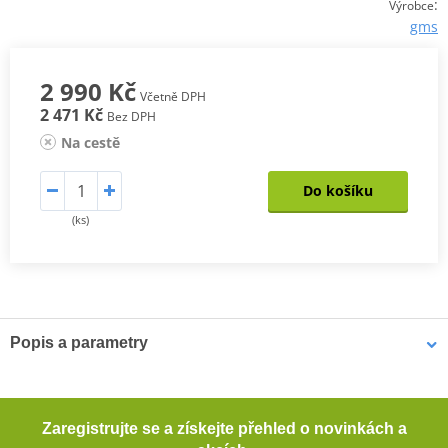
:
Výrobce
gms
2 990 Kč
Včetně DPH
2 471 Kč
Bez DPH
Na cestě
Do košíku
(ks)
Popis a parametry
Pánská bunda Avon WP
Materiál GERMADURA® 600D odolný proti oděru (100%
Zaregistrujte se a získejte přehled o novinkách a
polyester)