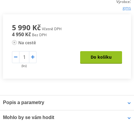
:
Výrobce
gms
5 990 Kč
Včetně DPH
4 950 Kč
Bez DPH
Na cestě
Do košíku
(ks)
Popis a parametry
Bunda Acamar WP
Mohlo by se vám hodit
Příjemný a pohodlný materiál Tactel® (100% polyamid)
Klimatická membrána GERMATEX® Z-Liner (voděodolná,