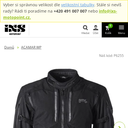
Vyber si správnou velikost dle
velikostní tabulky
. Stále si nevíš
rady? Rádi ti poradíme na
+420 491 007 007
nebo
info@ixs-
motopoint.cz.
0
Hledat
Účet
Košík
Menu
Hledat
Domů
ACAMAR WP
Náš kód:
P6255