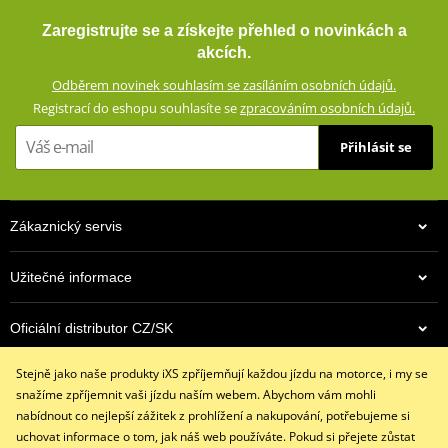
Airbagová vesta iXS IPRO 1.0 X99700 černá
větruodolná, prodyšná)
Zaregistrujte se a získejte přehled o novinkách a
Výškově nastavitelné chrániče loktů a ramen (CE certifikované,
akcích.
vyjímatelné)
Odběrem novinek souhlasím se zasíláním osobních údajů.
Oblasti náchylné při pádu zesílené nylonovým dobby
Registrací do eshopu souhlasíte se
zpracováním osobních údajů.
materiálem
Ventilační systém AirVent vpředu, vzadu a na koncích rukávů
Přihlásit se
Elastické nastavení šířky v pase
Konce rukávů se dvěma suchými zipy a obousměrným zipem
(ventilace)
Zákaznický servis
Velký strečový panel na boku trupu (připraveno pro airbag)
Dvojité přední kapsy (jedna voděodolná, magnetické klopy)
Užitečné informace
Krátký (20 cm) a dlouhý (70 cm) spojovací zip YKK® 8VS
9 990 Kč
Oficiální distributor CZ/SK
Konstrukce testována podle normy EN17092-3:2020 (AA)
Skladem
Kompatibilní s: KALHOTY ACAMAR WP ZG65500
Stejně jako naše produkty iXS zpříjemňují každou jízdu na motorce, i my se
Kontaktujte nás
snažíme zpříjemnit vaši jízdu naším webem. Abychom vám mohli
size chart GMS
PDF
+420 491 007 007
nabídnout co nejlepší zážitek z prohlížení a nakupování, potřebujeme si
GMS SIZE
PDF
info@ixs-motopoint.cz
uchovat informace o tom, jak náš web používáte. Pokud si přejete zůstat
GMS SIZES
PDF