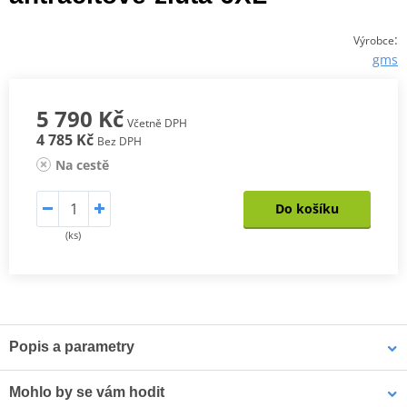
:
Výrobce
gms
5 790 Kč
Včetně DPH
4 785 Kč
Bez DPH
Na cestě
Do košíku
(ks)
Popis a parametry
Cestovní bunda 3-v-1 GMS Everest
Mohlo by se vám hodit