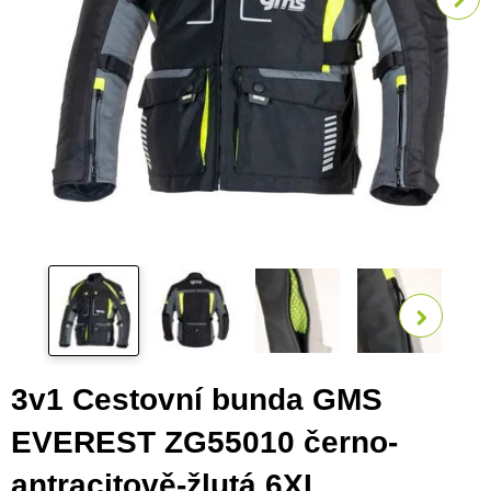
Zobra
3v1 Cestovní bunda GMS
EVEREST ZG55010 černo-
antracitově-žlutá 6XL