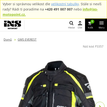
Vyber si správnou velikost dle
velikostní tabulky
. Stále si nevíš
rady? Rádi ti poradíme na
+420 491 007 007
nebo
info@ixs-
motopoint.cz.
0
Hledat
Účet
Košík
Menu
Hledat
Domů
GMS EVEREST
Náš kód:
P3357