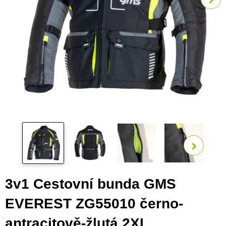
Zobra
3v1 Cestovní bunda GMS
EVEREST ZG55010 černo-
antracitově-žlutá 2XL