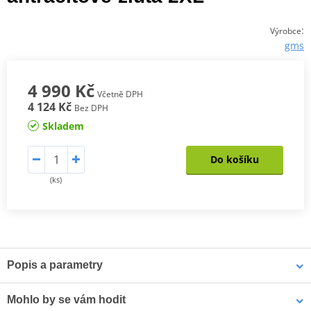
:
Výrobce
gms
4 990 Kč
Včetně DPH
4 124 Kč
Bez DPH
Skladem
Do košíku
(ks)
Popis a parametry
Cestovní bunda 3-v-1 GMS Everest
Mohlo by se vám hodit