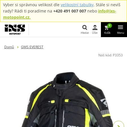
Vyber si správnou velikost dle
velikostní tabulky
. Stále si nevíš
rady? Rádi ti poradíme na
+420 491 007 007
nebo
info@ixs-
motopoint.cz.
0
Hledat
Účet
Košík
Menu
Hledat
Domů
GMS EVEREST
Náš kód:
P3353